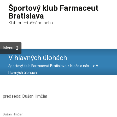
Športový klub Farmaceut
Bratislava
Klub orientačného behu
Skip to
content
Hľadať:
Menu
V hlavných úlohách
Športový klub Farmaceut Bratislava
>
Niečo o nás …
>
V
hlavných úlohách
predseda: Dušan Hrnčiar
Dušan Hrnčiar