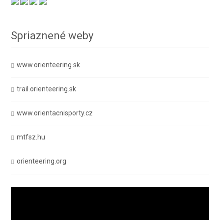
Spriaznené weby
www.orienteering.sk
trail.orienteering.sk
www.orientacnisporty.cz
mtfsz.hu
orienteering.org