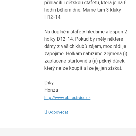
přihlásili i dětskou štafetu, která je na 6
hodin během dne. Máme tam 3 kluky
H12-14.
Na doplnění štafety hledáme alespoň 2
holky D12-14. Pokud by měly některé
dámy z vašich klubů zájem, moc rádi je
zapojíme. Holkám nabízíme zejména (i)
zaplacené startovné a (ii) pěkný dárek,
který nelze koupit a lze jej jen získat.
Díky.
Honza
http://www.obhostivice.cz
Odpovedať