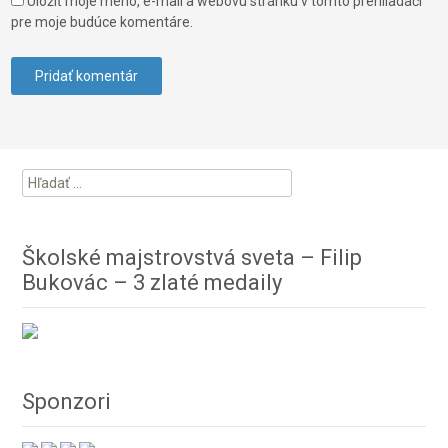
Uložiť moje meno, e-mail a webovú stránku v tomto prehliadači
pre moje budúce komentáre.
Hľadať:
Školské majstrovstvá sveta – Filip
Bukovác – 3 zlaté medaily
Sponzori