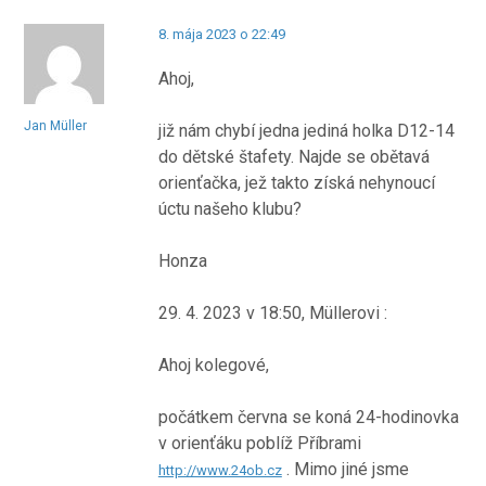
8. mája 2023 o 22:49
Ahoj,
Jan Müller
již nám chybí jedna jediná holka D12-14
do dětské štafety. Najde se obětavá
orienťačka, jež takto získá nehynoucí
úctu našeho klubu?
Honza
29. 4. 2023 v 18:50, Müllerovi :
Ahoj kolegové,
počátkem června se koná 24-hodinovka
v orienťáku poblíž Příbrami
. Mimo jiné jsme
http://www.24ob.cz