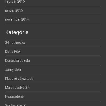
február 2015
január 2015
november 2014
Kategórie
24 hodinovka
Deti v FBA
Dunajská buzola
Jarný elixír
Klubové záležitosti
Majstrovstvá SR
Nezaradené
Správy z akcií