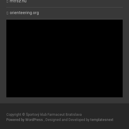
mtfsz.hu
orienteering.org
Copyright © Športový klub Farmaceut Bratislava
Powered by WordPress
, Designed and Developed by
templatesnext