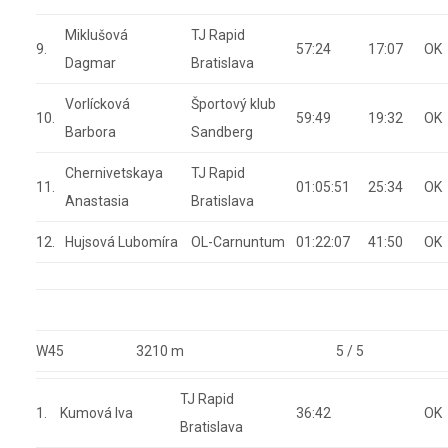
Miklušová
TJ Rapid
9.
57:24
17:07
OK
Dagmar
Bratislava
Vorlícková
Športový klub
10.
59:49
19:32
OK
Barbora
Sandberg
Chernivetskaya
TJ Rapid
11.
01:05:51
25:34
OK
Anastasia
Bratislava
12.
Hujsová Lubomíra
OL-Carnuntum
01:22:07
41:50
OK
W45
3210 m
5 / 5
TJ Rapid
1.
Kumová Iva
36:42
OK
Bratislava