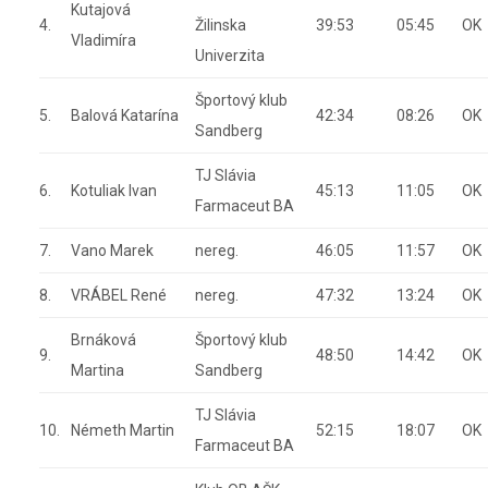
Kutajová
4.
Žilinska
39:53
05:45
OK
Vladimíra
Univerzita
Športový klub
5.
Balová Katarína
42:34
08:26
OK
Sandberg
TJ Slávia
6.
Kotuliak Ivan
45:13
11:05
OK
Farmaceut BA
7.
Vano Marek
nereg.
46:05
11:57
OK
8.
VRÁBEL René
nereg.
47:32
13:24
OK
Brnáková
Športový klub
9.
48:50
14:42
OK
Martina
Sandberg
TJ Slávia
10.
Németh Martin
52:15
18:07
OK
Farmaceut BA