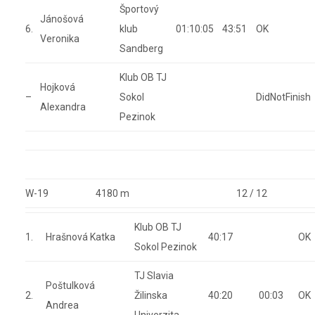
Športový
Jánošová
6.
klub
01:10:05
43:51
OK
Veronika
Sandberg
Klub OB TJ
Hojková
–
Sokol
DidNotFinish
Alexandra
Pezinok
W-19
4180 m
12 / 12
Klub OB TJ
1.
Hrašnová Katka
40:17
OK
Sokol Pezinok
TJ Slavia
Poštulková
2.
Žilinska
40:20
00:03
OK
Andrea