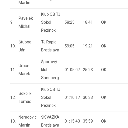
Martin
Klub OB TJ
Pavelek
9.
Sokol
58:25
18:41
OK
Michal
Pezinok
Štubna
TJ Rapid
10.
59:05
19:21
OK
Ján
Bratislava
Športový
Urban
11.
klub
01:05:07
25:23
OK
Marek
Sandberg
Klub OB TJ
Sokolík
12.
Sokol
01:10:17
30:33
OK
Tomáš
Pezinok
Neradovic
ŠK VAZKA
13.
01:15:43
35:59
OK
Martin
Bratislava