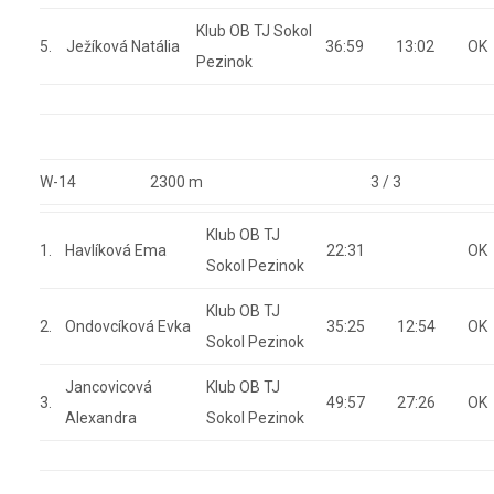
Klub OB TJ Sokol
5.
Ježíková Natália
36:59
13:02
OK
Pezinok
W-14
2300 m
3 / 3
Klub OB TJ
1.
Havlíková Ema
22:31
OK
Sokol Pezinok
Klub OB TJ
2.
Ondovcíková Evka
35:25
12:54
OK
Sokol Pezinok
Jancovicová
Klub OB TJ
3.
49:57
27:26
OK
Alexandra
Sokol Pezinok