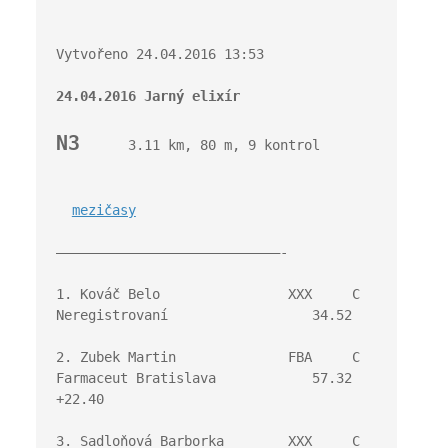
Vytvořeno 24.04.2016 13:53
24.04.2016 Jarný elixír
N3
      3.11 km, 80 m, 9 kontrol
mezičasy
————————————————————————————-
1. Kováč Belo                XXX     C 
Neregistrovaní                  34.52
2. Zubek Martin              FBA     C 
Farmaceut Bratislava            57.32   
+22.40
3. Sadloňová Barborka        XXX     C 