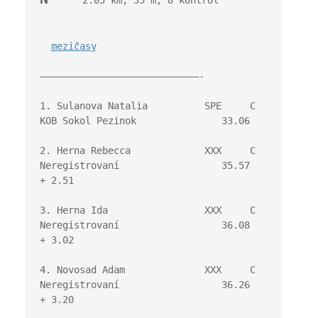
      2.05 km, 35 m, 8 kontrol
mezičasy
————————————————————————————-
1. Sulanova Natalia          SPE     C 
KOB Sokol Pezinok               33.06
2. Herna Rebecca             XXX     C 
Neregistrovaní                  35.57   
+ 2.51
3. Herna Ida                 XXX     C 
Neregistrovaní                  36.08   
+ 3.02
4. Novosad Adam              XXX     C 
Neregistrovaní                  36.26   
+ 3.20