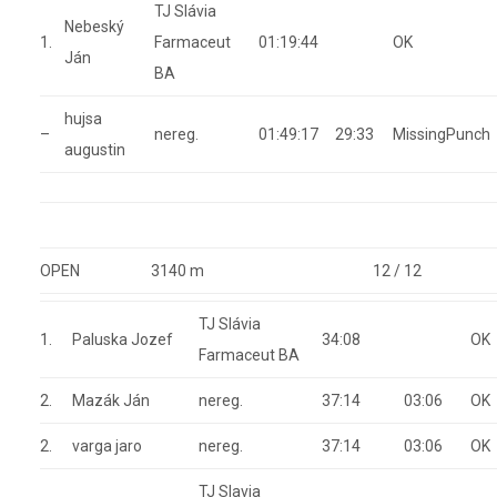
TJ Slávia
Nebeský
1.
Farmaceut
01:19:44
OK
Ján
BA
hujsa
–
nereg.
01:49:17
29:33
MissingPunch
augustin
OPEN
3140 m
12 / 12
TJ Slávia
1.
Paluska Jozef
34:08
OK
Farmaceut BA
2.
Mazák Ján
nereg.
37:14
03:06
OK
2.
varga jaro
nereg.
37:14
03:06
OK
TJ Slavia