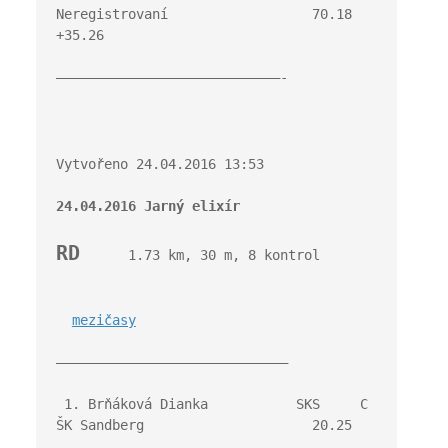
Neregistrovaní                  70.18   
+35.26
————————————————————————————-
Vytvořeno 24.04.2016 13:53
24.04.2016 Jarný elixír
RD
      1.73 km, 30 m, 8 kontrol
mezičasy
————————————————————————————–
 1. Brňáková Dianka           SKS     C 
ŠK Sandberg                     20.25