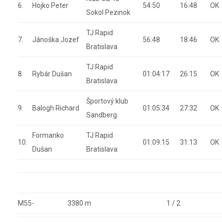
6.
Hojko Peter
54:50
16:48
OK
Sokol Pezinok
TJ Rapid
7.
Jánoška Jozef
56:48
18:46
OK
Bratislava
TJ Rapid
8.
Rybár Dušan
01:04:17
26:15
OK
Bratislava
Športový klub
9.
Balogh Richard
01:05:34
27:32
OK
Sandberg
Formanko
TJ Rapid
10.
01:09:15
31:13
OK
Dušan
Bratislava
M55-
3380 m
1 / 2