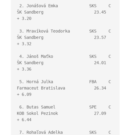
 2. Jonášová Emka             SKS     C 
ŠK Sandberg                     23.45   
+ 3.20
 3. Mravíková Teodorka        SKS     C 
ŠK Sandberg                     23.57   
+ 3.32
 4. Jánoš Maťko               SKS     C 
ŠK Sandberg                     24.01   
+ 3.36
 5. Horná Julka               FBA     C 
Farmaceut Bratislava            26.34   
+ 6.09
 6. Butas Samuel              SPE     C 
KOB Sokol Pezinok               27.09   
+ 6.44
 7. Rohaľová Adelka           SKS     C 