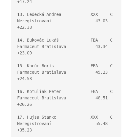
+17.24
13. Ledecká Andrea            XXX     C 
Neregistrovaní                  43.03   
+22.38
14. Bukovác Lukáš             FBA     C 
Farmaceut Bratislava            43.34   
+23.09
15. Kocúr Boris               FBA     C 
Farmaceut Bratislava            45.23   
+24.58
16. Kotuliak Peter            FBA     C 
Farmaceut Bratislava            46.51   
+26.26
17. Hujsa Stanko              XXX     C 
Neregistrovaní                  55.48   
+35.23