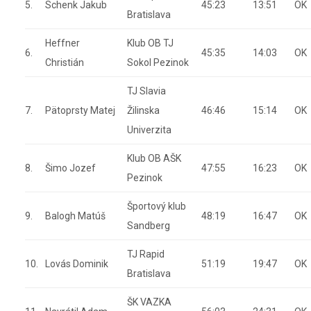
5.
Schenk Jakub
45:23
13:51
OK
Bratislava
Heffner
Klub OB TJ
6.
45:35
14:03
OK
Christián
Sokol Pezinok
TJ Slavia
7.
Pätoprsty Matej
Žilinska
46:46
15:14
OK
Univerzita
Klub OB AŠK
8.
Šimo Jozef
47:55
16:23
OK
Pezinok
Športový klub
9.
Balogh Matúš
48:19
16:47
OK
Sandberg
TJ Rapid
10.
Lovás Dominik
51:19
19:47
OK
Bratislava
ŠK VAZKA