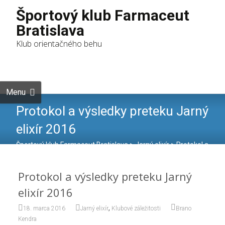
Športový klub Farmaceut
Bratislava
Klub orientačného behu
Skip to
content
Hľadať:
Menu
Protokol a výsledky preteku Jarný
elixír 2016
Športový klub Farmaceut Bratislava
>
Jarný elixír
>
Protokol a
výsledky preteku Jarný elixír 2016
Protokol a výsledky preteku Jarný
elixír 2016
,
18. marca 2016
Jarný elixír
Klubové záležitosti
Brano
Kendra