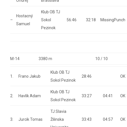
Ondrej
Bratislava
Klub OB TJ
Hostacný
–
Sokol
56:46
32:18
MissingPunch
Samuel
Pezinok
M-14
3380 m
10 / 10
Klub OB TJ
1.
Frano Jakub
28:46
OK
Sokol Pezinok
Klub OB TJ
2.
Havlík Adam
33:27
04:41
OK
Sokol Pezinok
TJ Slavia
3.
Jurcik Tomas
Žilinska
33:43
04:57
OK