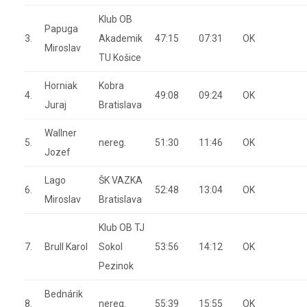
Klub OB
Papuga
3.
Akademik
47:15
07:31
OK
Miroslav
TU Košice
Horniak
Kobra
4.
49:08
09:24
OK
Juraj
Bratislava
Wallner
5.
nereg.
51:30
11:46
OK
Jozef
Lago
ŠK VAZKA
6.
52:48
13:04
OK
Miroslav
Bratislava
Klub OB TJ
7.
Brull Karol
Sokol
53:56
14:12
OK
Pezinok
Bednárik
8.
nereg.
55:39
15:55
OK