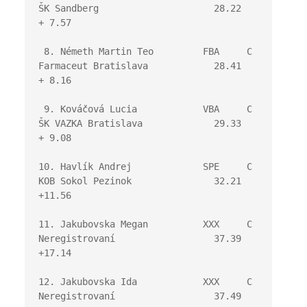
ŠK Sandberg                     28.22   
+ 7.57
 8. Németh Martin Teo         FBA     C 
Farmaceut Bratislava            28.41   
+ 8.16
 9. Kováčová Lucia            VBA     C 
ŠK VAZKA Bratislava             29.33   
+ 9.08
10. Havlík Andrej             SPE     C 
KOB Sokol Pezinok               32.21   
+11.56
11. Jakubovska Megan          XXX     C 
Neregistrovaní                  37.39   
+17.14
12. Jakubovska Ida            XXX     C 
Neregistrovaní                  37.49   