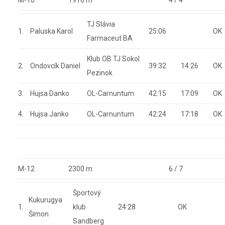
M-10
1910 m
4 / 4
TJ Slávia
1.
Paluska Karol
25:06
OK
Farmaceut BA
Klub OB TJ Sokol
2.
Ondovcík Daniel
39:32
14:26
OK
Pezinok
3.
Hujsa Danko
OL-Carnuntum
42:15
17:09
OK
4.
Hujsa Janko
OL-Carnuntum
42:24
17:18
OK
M-12
2300 m
6 / 7
Športový
Kukurugya
1.
klub
24:28
OK
Šimon
Sandberg