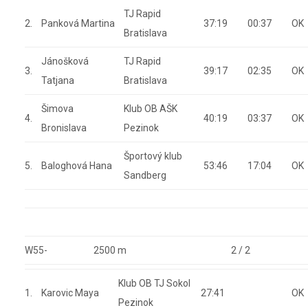
TJ Rapid
2.
Panková Martina
37:19
00:37
OK
Bratislava
Jánošková
TJ Rapid
3.
39:17
02:35
OK
Tatjana
Bratislava
Šimova
Klub OB AŠK
4.
40:19
03:37
OK
Bronislava
Pezinok
Športový klub
5.
Baloghová Hana
53:46
17:04
OK
Sandberg
W55-
2500 m
2 / 2
Klub OB TJ Sokol
1.
Karovic Maya
27:41
OK
Pezinok