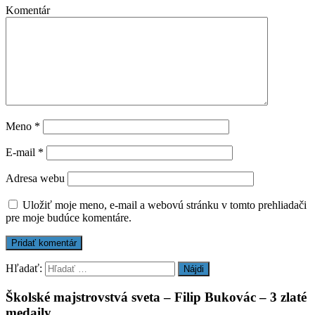
Komentár
Meno
*
E-mail
*
Adresa webu
Uložiť moje meno, e-mail a webovú stránku v tomto prehliadači
pre moje budúce komentáre.
Hľadať:
Školské majstrovstvá sveta – Filip Bukovác – 3 zlaté
medaily