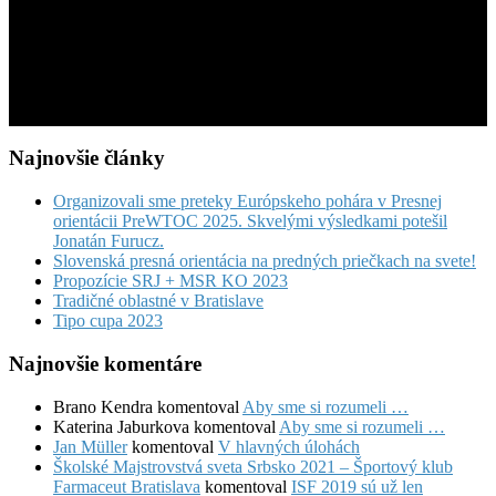
Najnovšie články
Organizovali sme preteky Európskeho pohára v Presnej
orientácii PreWTOC 2025. Skvelými výsledkami potešil
Jonatán Furucz.
Slovenská presná orientácia na predných priečkach na svete!
Propozície SRJ + MSR KO 2023
Tradičné oblastné v Bratislave
Tipo cupa 2023
Najnovšie komentáre
Brano Kendra
komentoval
Aby sme si rozumeli …
Katerina Jaburkova
komentoval
Aby sme si rozumeli …
Jan Müller
komentoval
V hlavných úlohách
Školské Majstrovstvá sveta Srbsko 2021 – Športový klub
Farmaceut Bratislava
komentoval
ISF 2019 sú už len