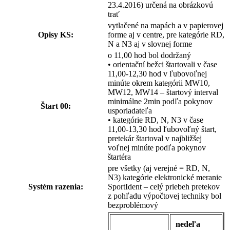
23.4.2016) určená na obrázkovú
trať
vytlačené na mapách a v papierovej
Opisy KS:
forme aj v centre, pre kategórie RD,
N a N3 aj v slovnej forme
o 11,00 hod bol dodržaný
• orientační bežci štartovali v čase
11,00-12,30 hod v ľubovoľnej
minúte okrem kategórii MW10,
MW12, MW14 – štartový interval
minimálne 2min podľa pokynov
Štart 00:
usporiadateľa
• kategórie RD, N, N3 v čase
11,00-13,30 hod ľubovoľný štart,
pretekár štartoval v najbližšej
voľnej minúte podľa pokynov
štartéra
pre všetky (aj verejné = RD, N,
N3) kategórie elektronické meranie
Systém razenia:
SportIdent – celý priebeh pretekov
z pohľadu výpočtovej techniky bol
bezproblémový
nedeľa