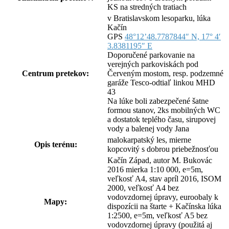
KS na stredných tratiach
v Bratislavskom lesoparku, lúka
Kačín
GPS
48°12’48.7787844″ N, 17° 4′
3.8381195″ E
Doporučené parkovanie na
verejných parkoviskách pod
Centrum pretekov:
Červeným mostom, resp. podzemné
garáže Tesco-odtiaľ linkou MHD
43
Na lúke boli zabezpečené šatne
formou stanov, 2ks mobilných WC
a dostatok teplého času, sirupovej
vody a balenej vody Jana
malokarpatský les, mierne
Opis terénu:
kopcovitý s dobrou priebežnosťou
Kačín Západ, autor M. Bukovác
2016 mierka 1:10 000, e=5m,
veľkosť A4, stav apríl 2016, ISOM
2000, veľkosť A4 bez
vodovzdornej úpravy, euroobaly k
Mapy:
dispozícii na štarte + Kačínska lúka
1:2500, e=5m, veľkosť A5 bez
vodovzdornej úpravy (použitá aj