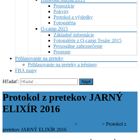
Propozície
Pokyny
Protokol a výsledky
Fotogaléria
O-camp 2015
Základné informácie
Fotogalérie z O-camp Tesáre 2015
Personálne zabezpečenie
Program
Prihlasovanie na preteky
Prihlasovanie na preteky a tréningy
FBA mapy
Hľadať:
Protokol z pretekov JARNÝ
ELIXÍR 2016
Športový klub Farmaceut Bratislava
>
Jarný elixír
>
Protokol z
pretekov JARNÝ ELIXÍR 2016