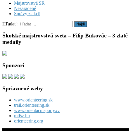
Majstrovstvá SR
Nezaradené
Správy z akcií
Hľadať:
Školské majstrovstvá sveta – Filip Bukovác – 3 zlaté
medaily
Sponzori
Spriaznené weby
www.orienteering.sk
trail.orienteering.sk
www.orientacnisporty.cz
mtfsz.hu
orienteering.org