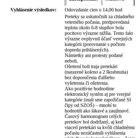
Vyhlásenie výsledkov:
Odovzdanie cien o 14,00 hod
Preteky sa uskutočnili za chladného
veterného počasia, predpovedaná
teplota okolo 6-8 stupňov bola
pocitovo výrazne nižšia. Tento fakt
výrazne ovplyvnil účasť verejných
kategórii (porovnanie s počtom
dopredu prihlásených).
Námietky ani protesty podané
neboli.
Ošetrení boli traja pretekári
(narazené koleno a 2 škrabnutia)
bez doporučenia ďalšieho
vyšetrenia či ošetrenia.
Ako pozitívne hodnotíme
elektronický systém aj pre verejné
kategórie (mali sme zapožičané SI
čipy od SZOŠ) – mnohí to
hodnotili ako lákavé a zaujímavé.
Časový harmonogram celých
pretekov bol dodržaný, aj keď
viacerí pretekári sa kvôli chladnému
počasiu nezúčastnili vyhlásenia