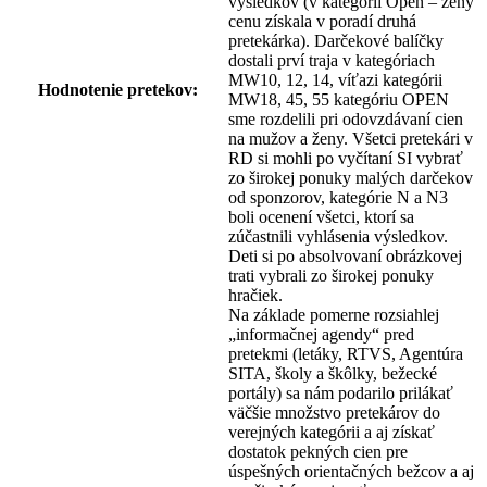
výsledkov (v kategórii Open – ženy
cenu získala v poradí druhá
pretekárka). Darčekové balíčky
dostali prví traja v kategóriach
MW10, 12, 14, víťazi kategórii
Hodnotenie pretekov:
MW18, 45, 55 kategóriu OPEN
sme rozdelili pri odovzdávaní cien
na mužov a ženy. Všetci pretekári v
RD si mohli po vyčítaní SI vybrať
zo širokej ponuky malých darčekov
od sponzorov, kategórie N a N3
boli ocenení všetci, ktorí sa
zúčastnili vyhlásenia výsledkov.
Deti si po absolvovaní obrázkovej
trati vybrali zo širokej ponuky
hračiek.
Na základe pomerne rozsiahlej
„informačnej agendy“ pred
pretekmi (letáky, RTVS, Agentúra
SITA, školy a škôlky, bežecké
portály) sa nám podarilo prilákať
väčšie množstvo pretekárov do
verejných kategórii a aj získať
dostatok pekných cien pre
úspešných orientačných bežcov a aj