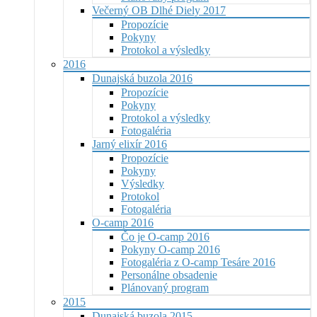
Večerný OB Dlhé Diely 2017
Propozície
Pokyny
Protokol a výsledky
2016
Dunajská buzola 2016
Propozície
Pokyny
Protokol a výsledky
Fotogaléria
Jarný elixír 2016
Propozície
Pokyny
Výsledky
Protokol
Fotogaléria
O-camp 2016
Čo je O-camp 2016
Pokyny O-camp 2016
Fotogaléria z O-camp Tesáre 2016
Personálne obsadenie
Plánovaný program
2015
Dunajská buzola 2015