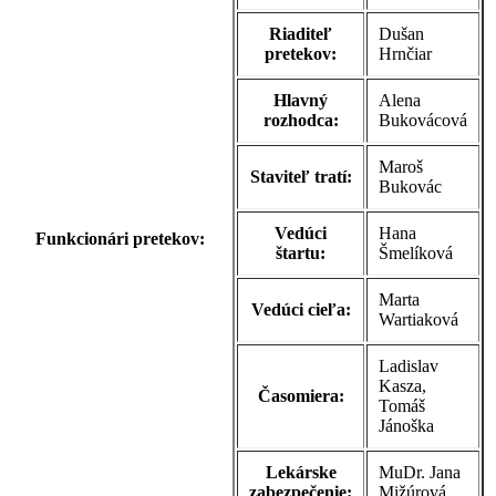
Riaditeľ
Dušan
pretekov:
Hrnčiar
Hlavný
Alena
rozhodca:
Bukovácová
Maroš
Staviteľ tratí:
Bukovác
Vedúci
Hana
Funkcionári pretekov:
štartu:
Šmelíková
Marta
Vedúci cieľa:
Wartiaková
Ladislav
Kasza,
Časomiera:
Tomáš
Jánoška
Lekárske
MuDr. Jana
zabezpečenie:
Mižúrová