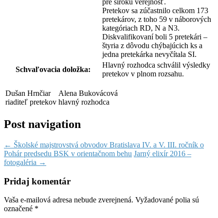
pre širokú verejnosť.
Pretekov sa zúčastnilo celkom 173
pretekárov, z toho 59 v náborových
kategóriach RD, N a N3.
Diskvalifikovaní boli 5 pretekári –
štyria z dôvodu chýbajúcich ks a
jedna pretekárka nevyčítala SI.
Hlavný rozhodca schválil výsledky
Schvaľovacia doložka:
pretekov v plnom rozsahu.
Dušan Hrnčiar
Alena Bukovácová
riaditeľ pretekov
hlavný rozhodca
Post navigation
←
Školské majstrovstvá obvodov Bratislava IV. a V. III. ročník o
Pohár predsedu BSK v orientačnom behu
Jarný elixír 2016 –
fotogaléria
→
Pridaj komentár
Vaša e-mailová adresa nebude zverejnená.
Vyžadované polia sú
označené
*