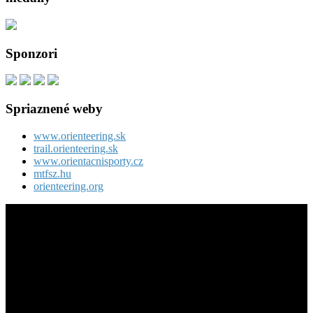
Sponzori
Spriaznené weby
www.orienteering.sk
trail.orienteering.sk
www.orientacnisporty.cz
mtfsz.hu
orienteering.org