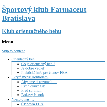
Športový klub Farmaceut
Bratislava
Klub orientačného behu
Menu
Skip to content
Orientačný beh
Čo je orientačný beh ?
Je dobré vedieť
Praktické info pre členov FBA
Skryté medzi kontrolami
Aby sme si rozumeli …
Rýchlokurz OB
Pred šprintom
Boľavý členok
Niečo o nás …
Členovia FBA