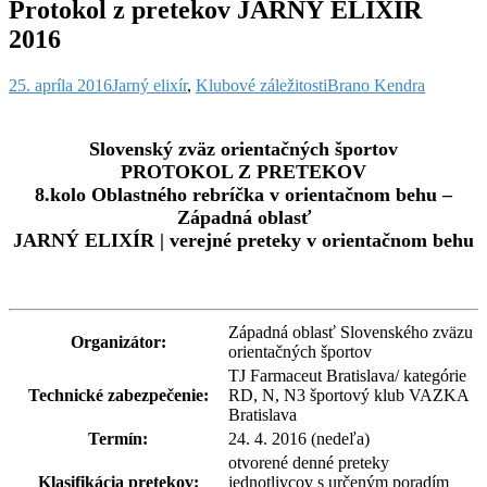
Protokol z pretekov JARNÝ ELIXÍR
2016
25. apríla 2016
Jarný elixír
,
Klubové záležitosti
Brano Kendra
Slovenský zväz orientačných športov
PROTOKOL Z PRETEKOV
8.kolo Oblastného rebríčka v orientačnom behu –
Západná oblasť
JARNÝ ELIXÍR | verejné preteky v orientačnom behu
Západná oblasť Slovenského zväzu
Organizátor:
orientačných športov
TJ Farmaceut Bratislava/ kategórie
Technické zabezpečenie:
RD, N, N3 športový klub VAZKA
Bratislava
Termín:
24. 4. 2016 (nedeľa)
otvorené denné preteky
Klasifikácia pretekov:
jednotlivcov s určeným poradím