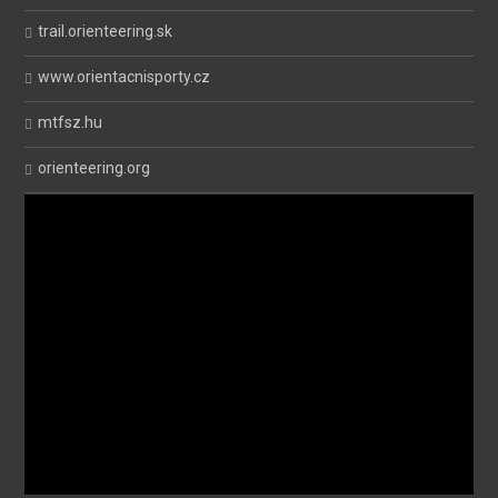
trail.orienteering.sk
www.orientacnisporty.cz
mtfsz.hu
orienteering.org