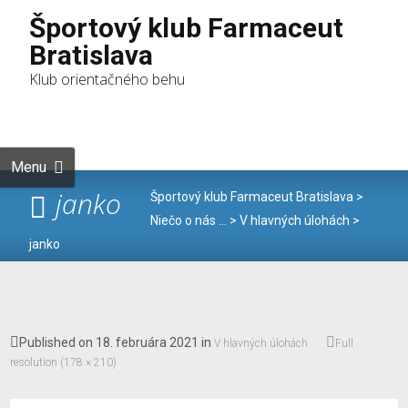
Športový klub Farmaceut
Bratislava
Klub orientačného behu
Skip to
content
Hľadať:
Menu
janko
Športový klub Farmaceut Bratislava
>
Niečo o nás …
>
V hlavných úlohách
>
janko
Published on
18. februára 2021
in
V hlavných úlohách
Full
resolution (178 × 210)