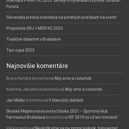
orientácii PreWTOC 2025. Skvelými výsledkami potešil Jonatán
Furucz.
Slovenská presná orientácia na predných priečkach na svete!
Propozície SRJ + MSR KO 2023
Tradičné oblastné v Bratislave
Tipo cupa 2023
Najnovšie komentáre
Brano Kendra
komentoval
Aby sme si rozumeli …
Katerina Jaburkova
komentoval
Aby sme si rozumeli …
Jan Müller
komentoval
V hlavných úlohách
Školské Majstrovstvá sveta Srbsko 2021 – Športový klub
Farmaceut Bratislava
komentoval
ISF 2019 sú už len minulosť
Ida
komentoval
Neuložili sme sa na zimný spánok, trénujeme!