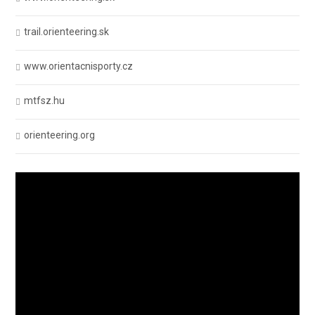
trail.orienteering.sk
www.orientacnisporty.cz
mtfsz.hu
orienteering.org