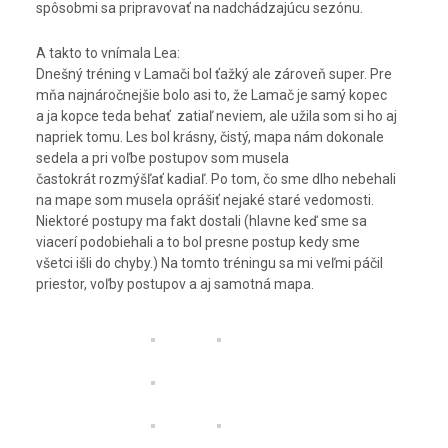
spôsobmi sa pripravovať na nadchádzajúcu sezónu.
A takto to vnímala Lea:
Dnešný tréning v Lamači bol ťažký ale zároveň super. Pre
mňa najnáročnejšie bolo asi to, že Lamač je samý kopec
a ja kopce teda behať zatiaľ neviem, ale užila som si ho aj
napriek tomu. Les bol krásny, čistý, mapa nám dokonale
sedela a pri voľbe postupov som musela
častokrát rozmýšľať kadiaľ. Po tom, čo sme dlho nebehali
na mape som musela oprášiť nejaké staré vedomosti.
Niektoré postupy ma fakt dostali (hlavne keď sme sa
viacerí podobiehali a to bol presne postup kedy sme
všetci išli do chyby.) Na tomto tréningu sa mi veľmi páčil
priestor, voľby postupov a aj samotná mapa.