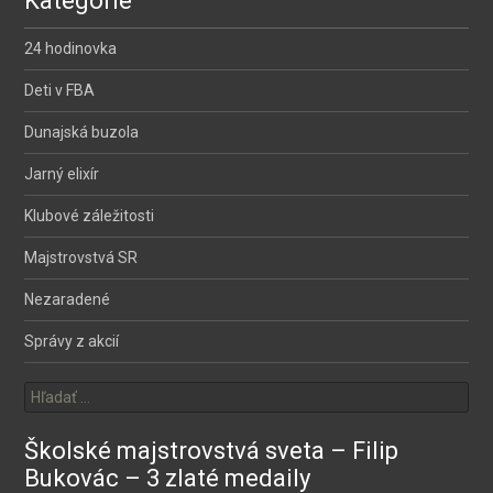
Kategórie
24 hodinovka
Deti v FBA
Dunajská buzola
Jarný elixír
Klubové záležitosti
Majstrovstvá SR
Nezaradené
Správy z akcií
Hľadať:
Školské majstrovstvá sveta – Filip
Bukovác – 3 zlaté medaily