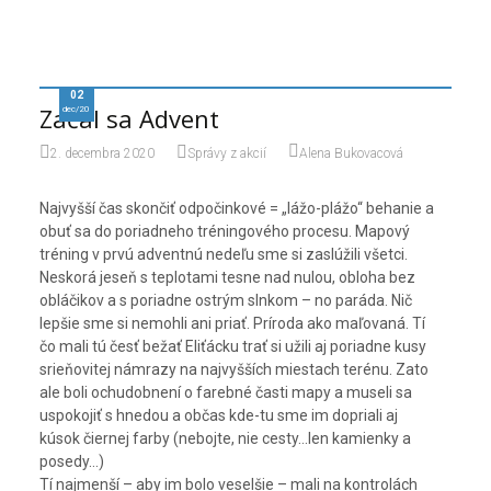
02
Začal sa Advent
dec/20
2. decembra 2020
Správy z akcií
Alena Bukovacová
Najvyšší čas skončiť odpočinkové = „lážo-plážo“ behanie a
obuť sa do poriadneho tréningového procesu. Mapový
tréning v prvú adventnú nedeľu sme si zaslúžili všetci.
Neskorá jeseň s teplotami tesne nad nulou, obloha bez
obláčikov a s poriadne ostrým slnkom – no paráda. Nič
lepšie sme si nemohli ani priať. Príroda ako maľovaná. Tí
čo mali tú česť bežať Eliťácku trať si užili aj poriadne kusy
srieňovitej námrazy na najvyšších miestach terénu. Zato
ale boli ochudobnení o farebné časti mapy a museli sa
uspokojiť s hnedou a občas kde-tu sme im dopriali aj
kúsok čiernej farby (nebojte, nie cesty…len kamienky a
posedy…)
Tí najmenší – aby im bolo veselšie – mali na kontrolách