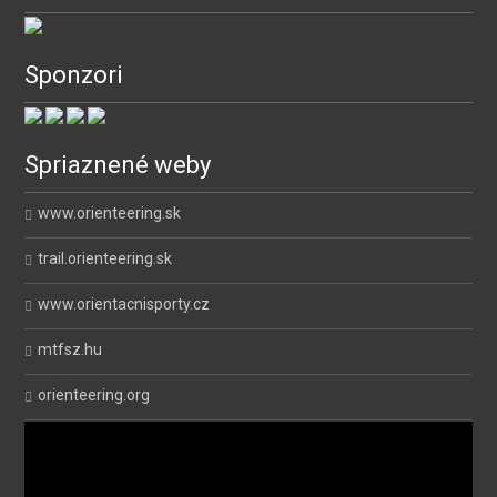
Sponzori
Spriaznené weby
www.orienteering.sk
trail.orienteering.sk
www.orientacnisporty.cz
mtfsz.hu
orienteering.org