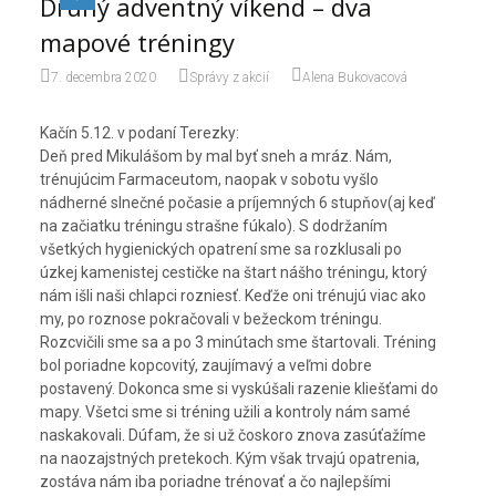
Druhý adventný víkend – dva
mapové tréningy
7. decembra 2020
Správy z akcií
Alena Bukovacová
Kačín 5.12. v podaní Terezky:
Deň pred Mikulášom by mal byť sneh a mráz. Nám,
trénujúcim Farmaceutom, naopak v sobotu vyšlo
nádherné slnečné počasie a príjemných 6 stupňov(aj keď
na začiatku tréningu strašne fúkalo). S dodržaním
všetkých hygienických opatrení sme sa rozklusali po
úzkej kamenistej cestičke na štart nášho tréningu, ktorý
nám išli naši chlapci rozniesť. Keďže oni trénujú viac ako
my, po roznose pokračovali v bežeckom tréningu.
Rozcvičili sme sa a po 3 minútach sme štartovali. Tréning
bol poriadne kopcovitý, zaujímavý a veľmi dobre
postavený. Dokonca sme si vyskúšali razenie kliešťami do
mapy. Všetci sme si tréning užili a kontroly nám samé
naskakovali. Dúfam, že si už čoskoro znova zasúťažíme
na naozajstných pretekoch. Kým však trvajú opatrenia,
zostáva nám iba poriadne trénovať a čo najlepšími