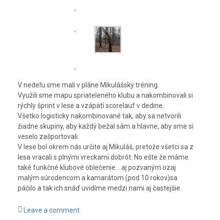
V nedeľu sme mali v pláne Mikulášsky tréning.
Využili sme mapu spriateleného klubu a nakombinovali si
rýchly šprint v lese a vzápätí scorelauf v dedine.
Všetko logisticky nakombinované tak, aby sa netvorili
žiadne skupiny, aby každý bežal sám a hlavne, aby sme si
veselo zašportovali.
V lese bol okrem nás určite aj Mikuláš, pretože všetci sa z
lesa vracali s plnými vreckami dobrôt. No ešte že máme
také funkčné klubové oblečenie… aj pozvaným ozaj
malým súrodencom a kamarátom (pod 10 rokov)sa
páčilo a tak ich snáď uvidíme medzi nami aj častejšie.
Leave a comment