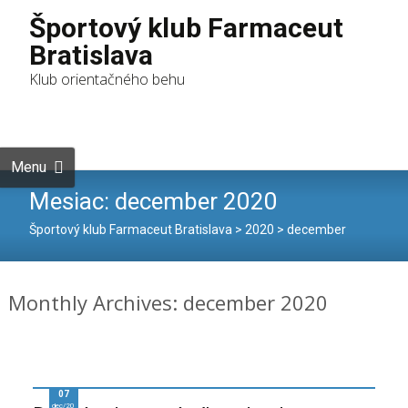
Športový klub Farmaceut
Bratislava
Klub orientačného behu
Skip to
content
Hľadať:
Menu
Mesiac:
december 2020
Športový klub Farmaceut Bratislava
>
2020
>
december
Monthly Archives: december 2020
07
dec/20