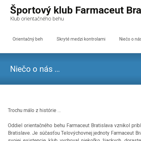
Športový klub Farmaceut Bra
Klub orientačného behu
Skip to content
Orientačný beh
Skryté medzi kontrolami
Niečo o ná
Niečo o nás …
Trochu málo z histórie …
Oddiel orientačného behu Farmaceut Bratislava vznikol prib
Bratislave. Je súčasťou Telovýchovnej jednoty Farmaceut Brat
svojej existencie klub vychoval niekoľko žiackych, dorast