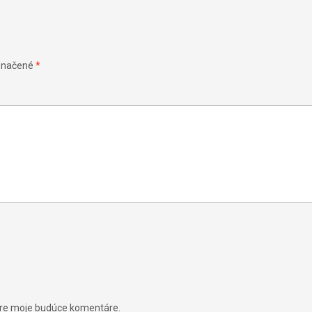
označené
*
 pre moje budúce komentáre.