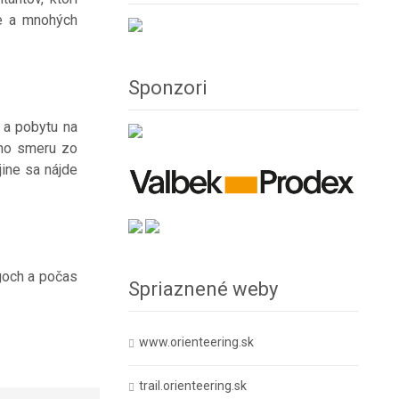
že a mnohých
Sponzori
 a pobytu na
neho smeru zo
jine sa nájde
goch a počas
Spriaznené weby
www.orienteering.sk
trail.orienteering.sk