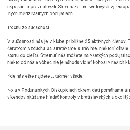
úspešne reprezentovali Slovensko na svetových aj európ
iných medzištátnych podujatiach.
Trochu zo súčasnosti …
V súčasnosti nás je v klube približne 25 aktívnych členov
čerstvom vzduchu sa stretávame a trávime, niektorí dlhšie 
štartu do cieľa). Stretnúť nás môžete na všetkých podujatiac
niekto od nás a vôbec nie je náhoda vidieť kohosi v našich 
Kde nás ešte nájdete … takmer všade …
No a v Podunajských Biskupiciach okrem detí pomáhame aj r
víkendov skúšame hľadať kontroly v bratislavských a okolitý