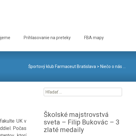
Hľadať:
ujeme
Prihlasovanie na preteky
FBA mapy
Športový klub Farmaceut Bratislava
>
Niečo o nás …
Hľadať:
Školské majstrovstvá
fakulte UK v
sveta – Filip Bukovác – 3
oddiel. Počas
zlaté medaily
antov, ktorí