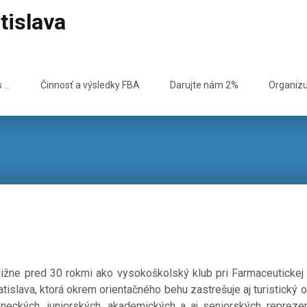
tislava
s …
Činnosť a výsledky FBA
Darujte nám 2%
Organiz
ližne pred 30 rokmi ako vysokoškolský klub pri Farmaceutickej 
islava, ktorá okrem orientačného behu zastrešuje aj turistický 
eneckých, juniorských, akademických a aj seniorských reprezent