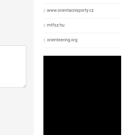
www.orientacnisporty.cz
mtfsz.hu
orienteering.org