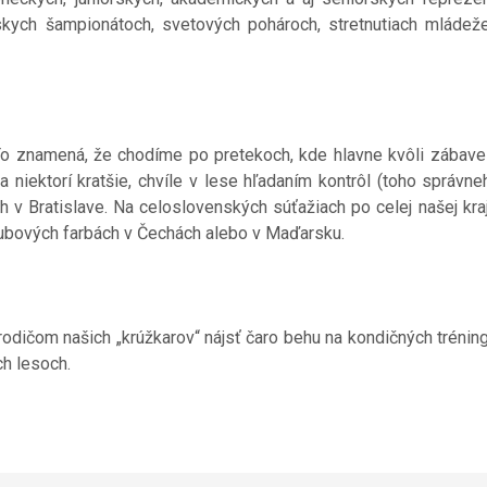
skych šampionátoch, svetových pohároch, stretnutiach mláde
. To znamená, že chodíme po pretekoch, kde hlavne kvôli zábave
a niektorí kratšie, chvíle v lese hľadaním kontrôl (toho správ
h v Bratislave. Na celoslovenských súťažiach po celej našej kra
klubových farbách v Čechách alebo v Maďarsku.
odičom našich „krúžkarov“ nájsť čaro behu na kondičných trénin
ch lesoch.