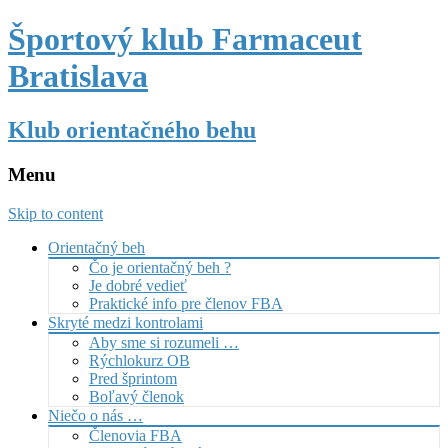
Športový klub Farmaceut
Bratislava
Klub orientačného behu
Menu
Skip to content
Orientačný beh
Čo je orientačný beh ?
Je dobré vedieť
Praktické info pre členov FBA
Skryté medzi kontrolami
Aby sme si rozumeli …
Rýchlokurz OB
Pred šprintom
Boľavý členok
Niečo o nás …
Členovia FBA