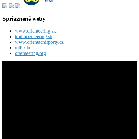
Spriaznené weby
www.orienteering.sk
trail.orienteering.sk
www.orientacnisporty.cz
mtfsz.hu
orienteering.org