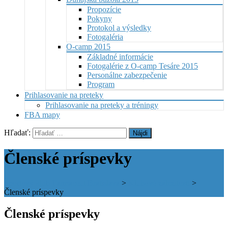
Propozície
Pokyny
Protokol a výsledky
Fotogaléria
O-camp 2015
Základné informácie
Fotogalérie z O-camp Tesáre 2015
Personálne zabezpečenie
Program
Prihlasovanie na preteky
Prihlasovanie na preteky a tréningy
FBA mapy
Hľadať:
Členské príspevky
Športový klub Farmaceut Bratislava
>
Klubové záležitosti
>
Členské príspevky
Členské príspevky