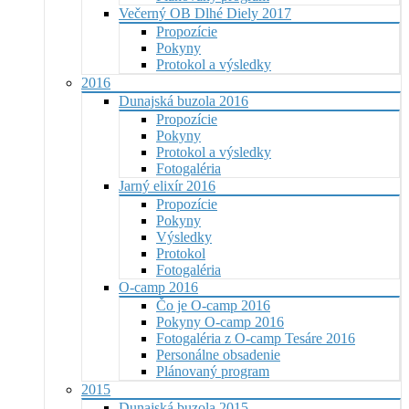
Večerný OB Dlhé Diely 2017
Propozície
Pokyny
Protokol a výsledky
2016
Dunajská buzola 2016
Propozície
Pokyny
Protokol a výsledky
Fotogaléria
Jarný elixír 2016
Propozície
Pokyny
Výsledky
Protokol
Fotogaléria
O-camp 2016
Čo je O-camp 2016
Pokyny O-camp 2016
Fotogaléria z O-camp Tesáre 2016
Personálne obsadenie
Plánovaný program
2015
Dunajská buzola 2015