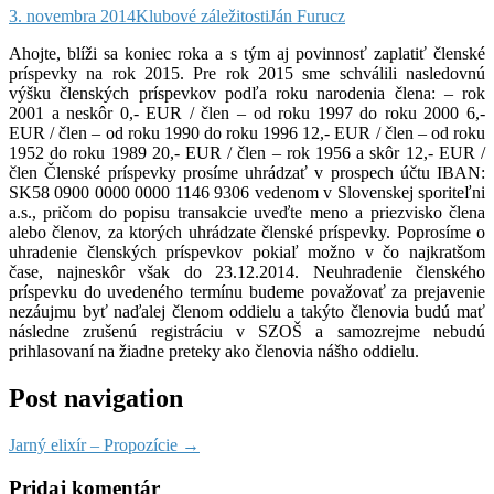
3. novembra 2014
Klubové záležitosti
Ján Furucz
Ahojte, blíži sa koniec roka a s tým aj povinnosť zaplatiť členské
príspevky na rok 2015. Pre rok 2015 sme schválili nasledovnú
výšku členských príspevkov podľa roku narodenia člena: – rok
2001 a neskôr 0,- EUR / člen – od roku 1997 do roku 2000 6,-
EUR / člen – od roku 1990 do roku 1996 12,- EUR / člen – od roku
1952 do roku 1989 20,- EUR / člen – rok 1956 a skôr 12,- EUR /
člen Členské príspevky prosíme
uhrádzať v prospech účtu IBAN:
SK58 0900 0000 0000 1146 9306 vedenom v Slovenskej sporiteľni
a.s., pričom do popisu transakcie uveďte meno a priezvisko člena
alebo členov, za ktorých uhrádzate členské príspevky. Poprosíme o
uhradenie členských príspevkov pokiaľ možno v čo najkratšom
čase, najneskôr však do 23.12.2014. Neuhradenie členského
príspevku do uvedeného termínu budeme považovať za prejavenie
nezáujmu byť naďalej členom oddielu a takýto členovia budú mať
následne zrušenú registráciu v SZOŠ a samozrejme nebudú
prihlasovaní na žiadne preteky ako členovia nášho oddielu.
Post navigation
Jarný elixír – Propozície
→
Pridaj komentár