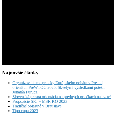
Najnovšie články
Organizovali sme preteky Európskeho pohára v Presnej
orientácii PreWTOC 2025. Skvelými výsledkami potešil
Jonatán Furucz.
Slovenská presná orientácia na predných priečkach na svete!
Propozície SRJ + MSR KO 2023
Tradičné oblastné v Bratislave
Tipo cupa 2023