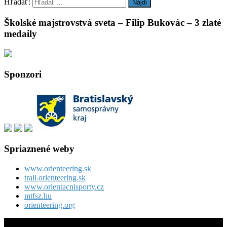
Hľadať:
Školské majstrovstvá sveta – Filip Bukovác – 3 zlaté
medaily
Sponzori
Spriaznené weby
www.orienteering.sk
trail.orienteering.sk
www.orientacnisporty.cz
mtfsz.hu
orienteering.org