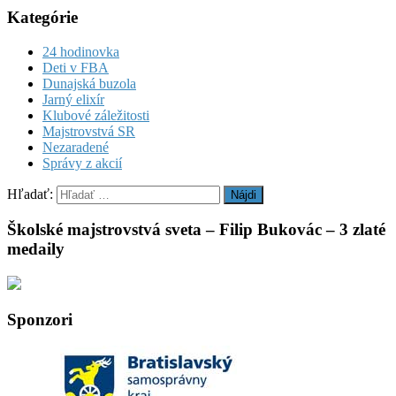
Kategórie
24 hodinovka
Deti v FBA
Dunajská buzola
Jarný elixír
Klubové záležitosti
Majstrovstvá SR
Nezaradené
Správy z akcií
Hľadať:
Školské majstrovstvá sveta – Filip Bukovác – 3 zlaté
medaily
Sponzori