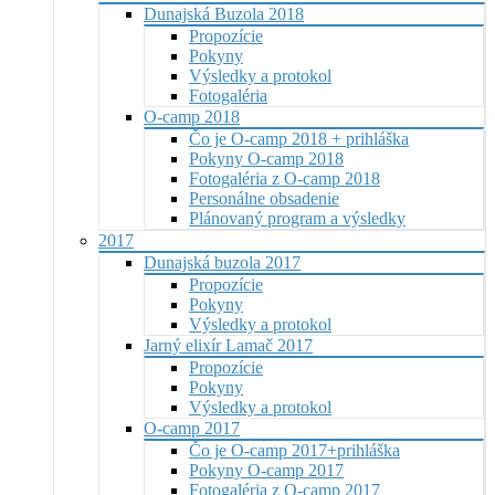
Dunajská Buzola 2018
Propozície
Pokyny
Výsledky a protokol
Fotogaléria
O-camp 2018
Čo je O-camp 2018 + prihláška
Pokyny O-camp 2018
Fotogaléria z O-camp 2018
Personálne obsadenie
Plánovaný program a výsledky
2017
Dunajská buzola 2017
Propozície
Pokyny
Výsledky a protokol
Jarný elixír Lamač 2017
Propozície
Pokyny
Výsledky a protokol
O-camp 2017
Čo je O-camp 2017+prihláška
Pokyny O-camp 2017
Fotogaléria z O-camp 2017