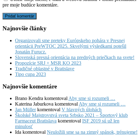
pre moje budúce komentáre.
Najnovšie články
Organizovali sme preteky Európskeho pohára v Presnej
orientácii PreWTOC 2025. Skvelými výsledkami potešil
Jonatán Furucz.
Slovenská presná orientácia na predných priečkach na svete!
Propozície SRJ + MSR KO 2023
Tradičné oblastné v Bratislave
Tipo cupa 2023
Najnovšie komentáre
Brano Kendra
komentoval
Aby sme si rozumeli …
Katerina Jaburkova
komentoval
Aby sme si rozumeli …
Jan Müller
komentoval
V hlavných úlohách
Školské Majstrovstvá sveta Srbsko 2021 – Športový klub
Farmaceut Bratislava
komentoval
ISF 2019 sú už len
minulosť
Ida
komentoval
Neuložili sme sa na zimný spánok, trénujeme!