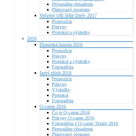
Personálne obsadenie
Plánovaný program
Večerný OB Dlhé Diely 2017
Propozície
Pokyny
Protokol a výsledky
2016
Dunajská buzola 2016
Propozície
Pokyny
Protokol a výsledky
Fotogaléria
Jarný elixír 2016
Propozície
Pokyny
Výsledky
Protokol
Fotogaléria
O-camp 2016
Čo je O-camp 2016
Pokyny O-camp 2016
Fotogaléria z O-camp Tesáre 2016
Personálne obsadenie
Plánovaný program