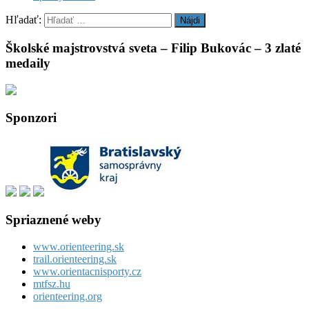
Hľadať:
Školské majstrovstvá sveta – Filip Bukovác – 3 zlaté
medaily
Sponzori
Spriaznené weby
www.orienteering.sk
trail.orienteering.sk
www.orientacnisporty.cz
mtfsz.hu
orienteering.org