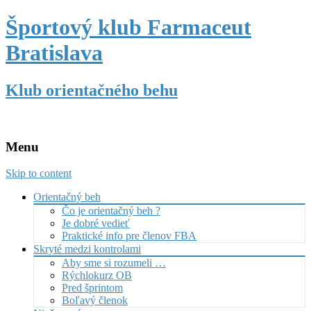
Športový klub Farmaceut
Bratislava
Klub orientačného behu
Menu
Skip to content
Orientačný beh
Čo je orientačný beh ?
Je dobré vedieť
Praktické info pre členov FBA
Skryté medzi kontrolami
Aby sme si rozumeli …
Rýchlokurz OB
Pred šprintom
Boľavý členok