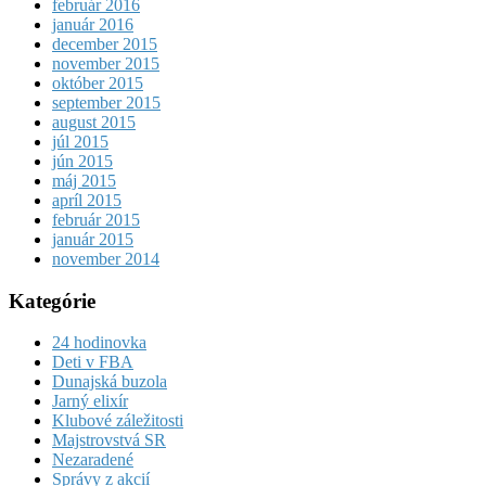
február 2016
január 2016
december 2015
november 2015
október 2015
september 2015
august 2015
júl 2015
jún 2015
máj 2015
apríl 2015
február 2015
január 2015
november 2014
Kategórie
24 hodinovka
Deti v FBA
Dunajská buzola
Jarný elixír
Klubové záležitosti
Majstrovstvá SR
Nezaradené
Správy z akcií