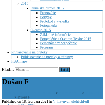
2015
Dunajská buzola 2015
Propozície
Pokyny
Protokol a výsledky
Fotogaléria
O-camp 2015
Základné informácie
Fotogalérie z O-camp Tesáre 2015
Personálne zabezpečenie
Program
Prihlasovanie na preteky
Prihlasovanie na preteky a tréningy
FBA mapy
Hľadať:
Dušan F
Športový klub Farmaceut Bratislava
>
Niečo o nás …
>
V hlavných
úlohách
>
Dušan F
Published on
18. februára 2021
in
V hlavných úlohách
Full