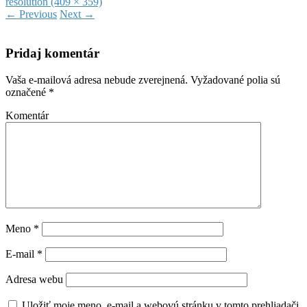
resolution (409 × 359)
←
Previous
Next
→
Pridaj komentár
Vaša e-mailová adresa nebude zverejnená.
Vyžadované polia sú
označené
*
Komentár
Meno
*
E-mail
*
Adresa webu
Uložiť moje meno, e-mail a webovú stránku v tomto prehliadači